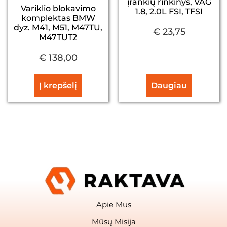
įrankių rinkinys, VAG
Variklio blokavimo
1.8, 2.0L FSI, TFSI
komplektas BMW
dyz. M41, M51, M47TU,
€
23,75
M47TUT2
€
138,00
Į krepšelį
Daugiau
Apie Mus
Mūsų Misija