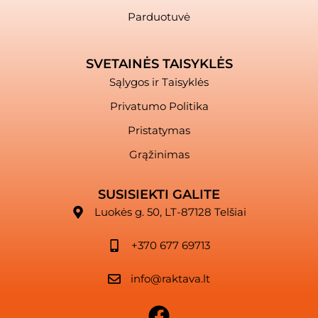
Parduotuvė
SVETAINĖS TAISYKLĖS
Sąlygos ir Taisyklės
Privatumo Politika
Pristatymas
Grąžinimas
SUSISIEKTI GALITE
Luokės g. 50, LT-87128 Telšiai
+370 677 69713
info@raktava.lt