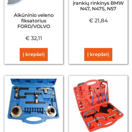
įrankių rinkinys BMW
N47, N47S, N57
Alkūninio veleno
€
21,84
fiksatorius
FORD/VOLVO
€
32,11
Į krepšelį
Į krepšelį