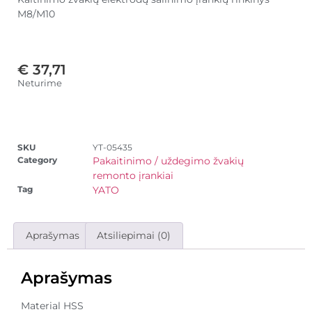
M8/M10
€
37,71
Neturime
SKU
YT-05435
Category
Pakaitinimo / uždegimo žvakių
remonto įrankiai
Tag
YATO
Aprašymas
Atsiliepimai (0)
Aprašymas
Material HSS