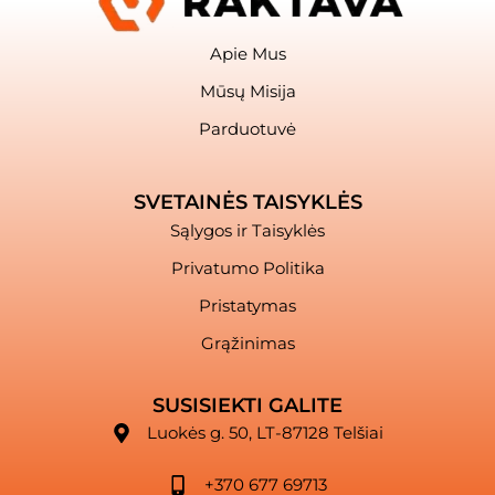
Apie Mus
Mūsų Misija
Parduotuvė
SVETAINĖS TAISYKLĖS
Sąlygos ir Taisyklės
Privatumo Politika
Pristatymas
Grąžinimas
SUSISIEKTI GALITE
Luokės g. 50, LT-87128 Telšiai
+370 677 69713