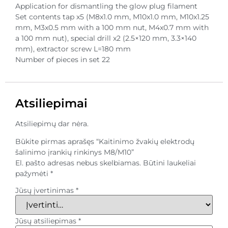
Application for dismantling the glow plug filament
Set contents tap x5 (M8x1.0 mm, M10x1.0 mm, M10x1.25
mm, M3x0.5 mm with a 100 mm nut, M4x0.7 mm with
a 100 mm nut), special drill x2 (2.5×120 mm, 3.3×140
mm), extractor screw L=180 mm
Number of pieces in set 22
Atsiliepimai
Atsiliepimų dar nėra.
Būkite pirmas aprašęs “Kaitinimo žvakių elektrodų
šalinimo įrankių rinkinys M8/M10”
El. pašto adresas nebus skelbiamas.
Būtini laukeliai
pažymėti
*
Jūsų įvertinimas
*
Jūsų atsiliepimas
*