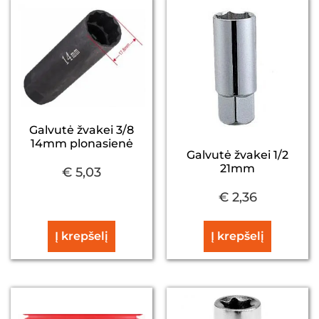
Galvutė žvakei 3/8
14mm plonasienė
Galvutė žvakei 1/2
21mm
€
5,03
€
2,36
Į krepšelį
Į krepšelį