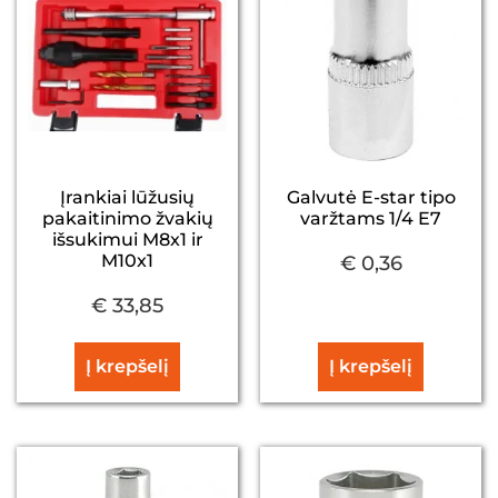
Įrankiai lūžusių
Galvutė E-star tipo
pakaitinimo žvakių
varžtams 1/4 E7
išsukimui M8x1 ir
M10x1
€
0,36
€
33,85
Į krepšelį
Į krepšelį