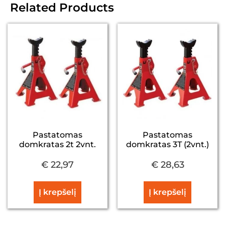
Related Products
Pastatomas
Pastatomas
domkratas 2t 2vnt.
domkratas 3T (2vnt.)
€
22,97
€
28,63
Į krepšelį
Į krepšelį