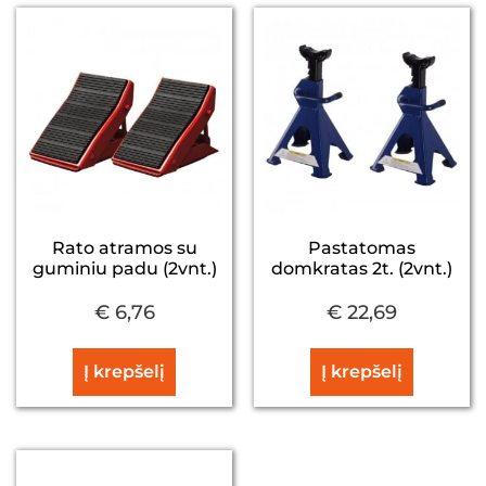
Rato atramos su
Pastatomas
guminiu padu (2vnt.)
domkratas 2t. (2vnt.)
€
6,76
€
22,69
Į krepšelį
Į krepšelį