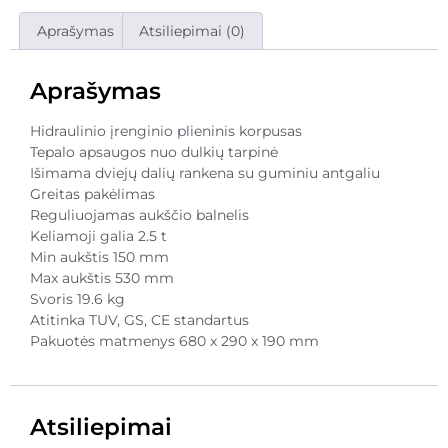
Aprašymas
Atsiliepimai (0)
Aprašymas
Hidraulinio įrenginio plieninis korpusas
Tepalo apsaugos nuo dulkių tarpinė
Išimama dviejų dalių rankena su guminiu antgaliu
Greitas pakėlimas
Reguliuojamas aukščio balnelis
Keliamoji galia 2.5 t
Min aukštis 150 mm
Max aukštis 530 mm
Svoris 19.6 kg
Atitinka TUV, GS, CE standartus
Pakuotės matmenys 680 x 290 x 190 mm
Atsiliepimai