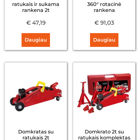
ratukais ir sukama
360° rotacinė
rankena 2t
rankena
€
47,19
€
91,03
Daugiau
Daugiau
Domkratas su
Domkrato 2t su
ratukais 2t
ratukais komplektas