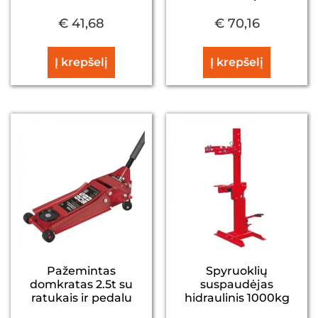
€
41,68
€
70,16
Į krepšelį
Į krepšelį
Pažemintas
Spyruoklių
domkratas 2.5t su
suspaudėjas
ratukais ir pedalu
hidraulinis 1000kg