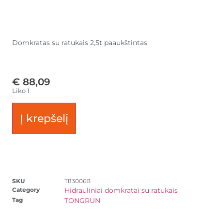
Domkratas su ratukais 2,5t paaukštintas
€
88,09
Liko 1
Į krepšelį
SKU
T83006B
Category
Hidrauliniai domkratai su ratukais
Tag
TONGRUN