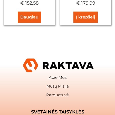
€
152,58
€
179,99
Daugiau
Į krepšelį
Apie Mus
Mūsų Misija
Parduotuvė
SVETAINĖS TAISYKLĖS