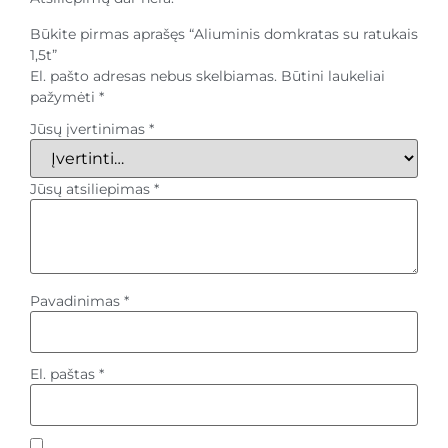
Būkite pirmas aprašęs “Aliuminis domkratas su ratukais
1,5t”
El. pašto adresas nebus skelbiamas.
Būtini laukeliai
pažymėti
*
Jūsų įvertinimas
*
Jūsų atsiliepimas
*
Pavadinimas
*
El. paštas
*