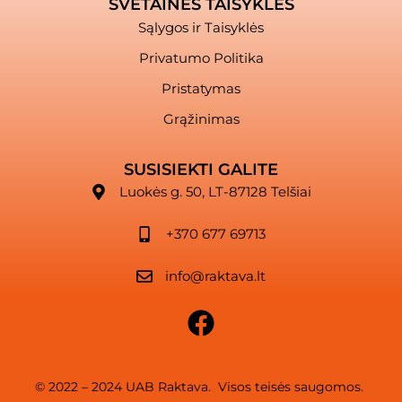
SVETAINĖS TAISYKLĖS
Sąlygos ir Taisyklės
Privatumo Politika
Pristatymas
Grąžinimas
SUSISIEKTI GALITE
Luokės g. 50, LT-87128 Telšiai
+370 677 69713
info@raktava.lt
© 2022 – 2024 UAB Raktava. Visos teisės saugomos.