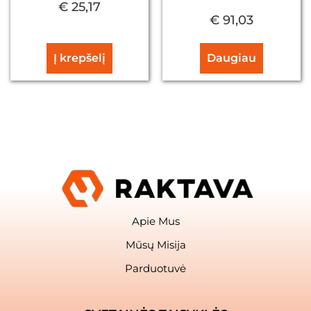
€
25,17
€
91,03
Į krepšelį
Daugiau
Apie Mus
Mūsų Misija
Parduotuvė