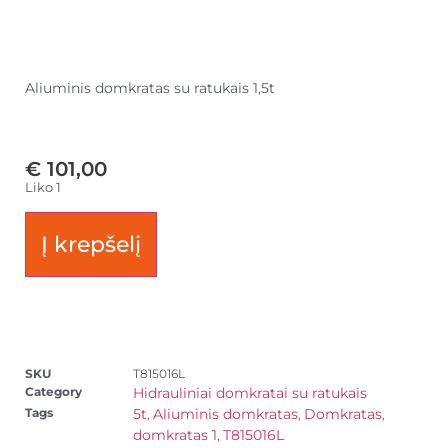
Aliuminis domkratas su ratukais 1,5t
€
101,00
Liko 1
Į krepšelį
SKU
T815016L
Category
Hidrauliniai domkratai su ratukais
Tags
5t
Aliuminis domkratas
Domkratas
,
,
,
domkratas 1
T815016L
,