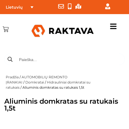
Lietuvių
Pradžia
/
AUTOMOBILIŲ REMONTO
ĮRANKIAI
/
Domkratai
/
Hidrauliniai domkratai su
ratukais
/ Aliuminis domkratas su ratukais 1,5t
Aliuminis domkratas su ratukais
1,5t