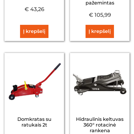
pažemintas
€
43,26
€
105,99
Į krepšelį
Į krepšelį
Domkratas su
Hidraulinis keltuvas
ratukais 2t
360° rotacinė
rankena