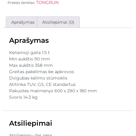
TONGRUN
Prekės ženklas:
Aprašymas
Atsiliepimai (0)
Aprašymas
Keliamoji galia 1.5 t
Min aukštis 90 mm
Max aukštis 358 mm
Greitas pakėlimas be apkrovos
Dvigubas kėlimo stūmoklis
Atitinka TUV, GS, CE standartus
Pakuotės matmenys 600 x 290 x 180 mm
Svoris 14.3 kg
Atsiliepimai
Atsiliepimų dar nėra.