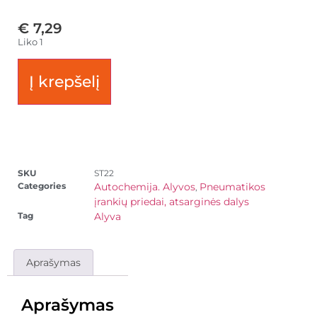
€
7,29
Liko 1
Į krepšelį
SKU
ST22
Categories
Autochemija. Alyvos
Pneumatikos
,
įrankių priedai, atsarginės dalys
Tag
Alyva
Aprašymas
Aprašymas