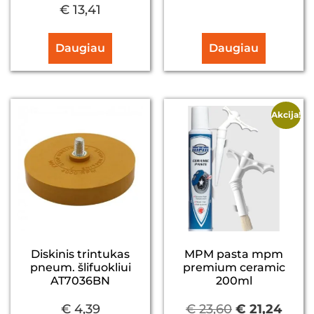
€
13,41
Daugiau
Daugiau
Akcija!
Diskinis trintukas
MPM pasta mpm
pneum. šlifuokliui
premium ceramic
AT7036BN
200ml
€
4,39
€
23,60
€
21,24