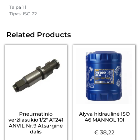
Talpa 1 l
Tipas: ISO 22
Related Products
Pneumatinio
Alyva hidraulinė ISO
veržliasukio 1/2″ AT241
46 MANNOL 10l
ANVIL Nr.9 Atsarginė
dalis
€
38,22