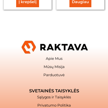
Į krepšelį
Daugiau
Apie Mus
Mūsų Misija
Parduotuvė
SVETAINĖS TAISYKLĖS
Sąlygos ir Taisyklės
Privatumo Politika