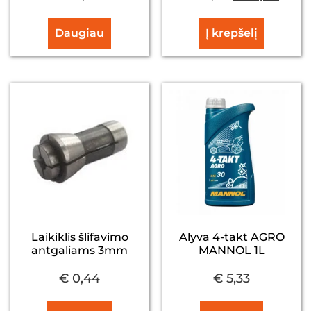
Daugiau
Į krepšelį
Laikiklis šlifavimo
Alyva 4-takt AGRO
antgaliams 3mm
MANNOL 1L
€
0,44
€
5,33